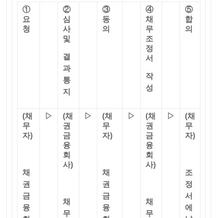
①
②
③
④
⑤
요
심
동
채
합
청
사
의
무
의
및
조
정
결
서
과
작
통
성
지
(
채
▷
(
채
▷
(
채
▷
(
채
▷
(
채
무
권
무
권
무
자
)
금
자
)
금
자
)
융
융
회
회
사
)
사
)
채
채
조
권
권
정
금
금
서
채
채
융
융
에
무
무