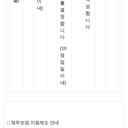
출)
이
를
성
내)
결
합
정
니
합
다
니
다
(10
영
업
일
이
내)
□
채무조정 지원제도 안내