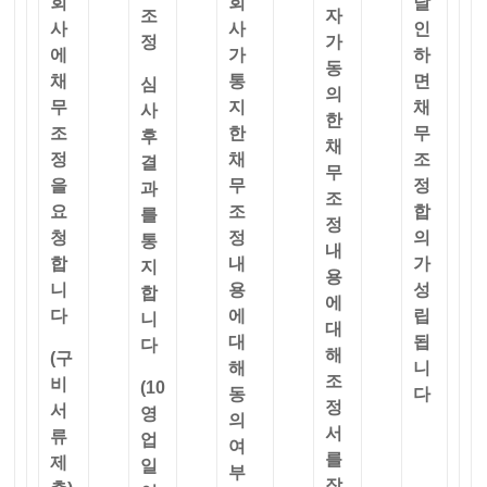
회
회
날
조
자
사
사
인
정
가
에
가
하
동
채
통
면
심
의
무
지
채
사
한
조
한
무
후
채
정
채
조
결
무
을
무
정
과
조
요
조
합
를
정
청
정
의
통
내
합
내
가
지
용
니
용
성
합
에
다
에
립
니
대
대
됩
다
해
(구
해
니
조
비
(10
동
다
정
서
영
의
서
류
업
여
를
제
일
부
작