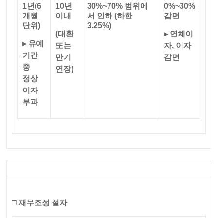
1년(6
10년
30%~70% 범위에
0%~30%
개월
이내
서 인하 (하한
감면
단위)
3.25%)
(대환
▸ 연체이
▸ 유예
또는
자, 이자
기간
만기
감면
중
연장)
정상
이자
부과
□
채무조정 절차