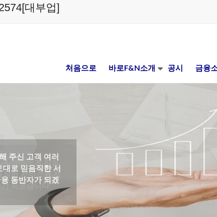
574[대부업]
처음으로
바로F&N소개
공시
금융소
객 여러분께 진심
음직한 서비스를 제
가 되겠습니다.